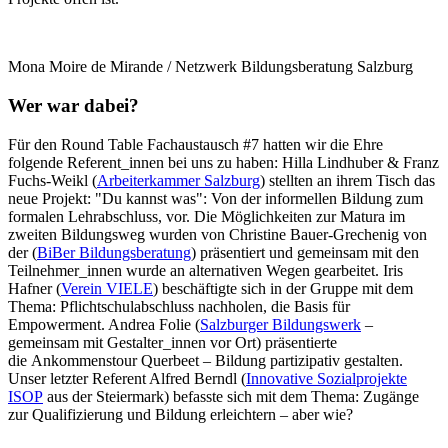
Mona Moire de Mirande / Netzwerk Bildungsberatung Salzburg
Wer war dabei?
Für den Round Table Fachaustausch #7 hatten wir die Ehre
folgende Referent_innen bei uns zu haben: Hilla Lindhuber & Franz
Fuchs-Weikl (
Arbeiterkammer Salzburg
) stellten an ihrem Tisch das
neue Projekt: "Du kannst was": Von der informellen Bildung zum
formalen Lehrabschluss, vor. Die Möglichkeiten zur Matura im
zweiten Bildungsweg wurden von Christine Bauer-Grechenig von
der (
BiBer Bildungsberatung
) präsentiert und gemeinsam mit den
Teilnehmer_innen wurde an alternativen Wegen gearbeitet. Iris
Hafner (
Verein VIELE
) beschäftigte sich in der Gruppe mit dem
Thema: Pflichtschulabschluss nachholen, die Basis für
Empowerment. Andrea Folie (
Salzburger Bildungswerk
–
gemeinsam mit Gestalter_innen vor Ort) präsentierte
die Ankommenstour Querbeet – Bildung partizipativ gestalten.
Unser letzter Referent Alfred Berndl (
Innovative Sozialprojekte
ISOP
aus der Steiermark) befasste sich mit dem Thema: Zugänge
zur Qualifizierung und Bildung erleichtern – aber wie?