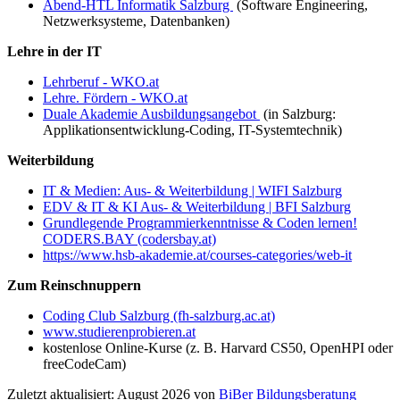
Abend-HTL Informatik Salzburg
(Software Engineering,
Netzwerksysteme, Datenbanken)
Lehre in der IT
Lehrberuf - WKO.at
Lehre. Fördern - WKO.at
Duale Akademie Ausbildungsangebot
(in Salzburg:
Applikationsentwicklung-Coding, IT-Systemtechnik)
Weiterbildung
IT & Medien: Aus- & Weiterbildung | WIFI Salzburg
EDV & IT & KI Aus- & Weiterbildung | BFI Salzburg
Grundlegende Programmierkenntnisse & Coden lernen!
CODERS.BAY (codersbay.at)
https://www.hsb-akademie.at/courses-categories/web-it
Zum Reinschnuppern
Coding Club Salzburg (fh-salzburg.ac.at)
www.studierenprobieren.at
kostenlose Online-Kurse (z. B. Harvard CS50, OpenHPI oder
freeCodeCam)
Zuletzt aktualisiert: August 2026 von
BiBer Bildungsberatung