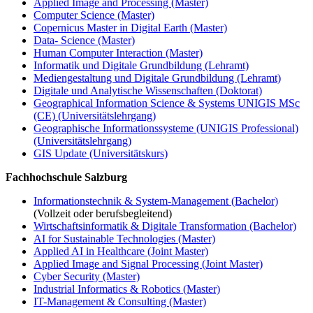
Applied Image and Processing (Master)
Computer Science (Master)
Copernicus Master in Digital Earth (Master)
Data- Science (Master)
Human Computer Interaction (Master)
Informatik und Digitale Grundbildung (Lehramt)
Mediengestaltung und Digitale Grundbildung (Lehramt)
Digitale und Analytische Wissenschaften (Doktorat)
Geographical Information Science & Systems UNIGIS MSc
(CE) (Universitätslehrgang)
Geographische Informationssysteme (UNIGIS Professional)
(Universitätslehrgang)
GIS Update (Universitätskurs)
Fachhochschule Salzburg
Informationstechnik & System-Management (Bachelor)
(Vollzeit oder berufsbegleitend)
Wirtschaftsinformatik & Digitale Transformation (Bachelor)
AI for Sustainable Technologies (Master)
Applied AI in Healthcare (Joint Master)
Applied Image and Signal Processing (Joint Master)
Cyber Security (Master)
Industrial Informatics & Robotics (Master)
IT-Management & Consulting (Master)