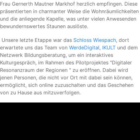
Frau Gernerth Mautner Markhof herzlich empfingen. Diese
präsentierten in charmanter Weise die Wohnräumlichkeiten
und die anliegende Kapelle, was unter vielen Anwesenden
bewundernswertes Staunen auslöste.
Unsere letzte Etappe war das
Schloss Wiespach
, dort
erwartete uns das Team von
WerdeDigital
,
IKULT
und dem
Netzwerk Bildungsberatung, um ein interaktives
Kulturgespräch, im Rahmen des Pilotprojektes "Digitaler
Resonanzraum der Regionen " zu eröffnen. Dabei wird
jenen Personen, die nicht vor Ort mit dabei sein können,
ermöglicht, sich online zuzuschalten und das Geschehen
von zu Hause aus mitzuverfolgen.