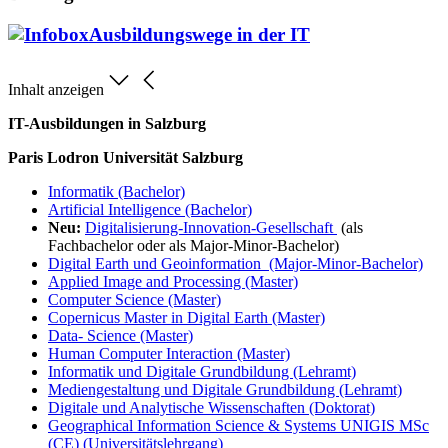
Ausbildungswege in der IT
Inhalt anzeigen
IT-Ausbildungen in Salzburg
Paris Lodron Universität Salzburg
Informatik (Bachelor)
Artificial Intelligence (Bachelor)
Neu:
Digitalisierung-Innovation-Gesellschaft
(als
Fachbachelor oder als Major-Minor-Bachelor)
Digital Earth und Geoinformation (Major-Minor-Bachelor)
Applied Image and Processing (Master)
Computer Science (Master)
Copernicus Master in Digital Earth (Master)
Data- Science (Master)
Human Computer Interaction (Master)
Informatik und Digitale Grundbildung (Lehramt)
Mediengestaltung und Digitale Grundbildung (Lehramt)
Digitale und Analytische Wissenschaften (Doktorat)
Geographical Information Science & Systems UNIGIS MSc
(CE) (Universitätslehrgang)