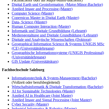
Fachbachelor oder als Major-Minor-Bachelor)
Digital Earth und Geoinformation (Major-Minor-Bachelor)
Applied Image and Processing (Master)
Computer Science (Master)
Copernicus Master in Digital Earth (Master)
Data- Science (Master)
Human Computer Interaction (Master)
Informatik und Digitale Grundbildung (Lehramt)
Mediengestaltung und Digitale Grundbildung (Lehramt)
Digitale und Analytische Wissenschaften (Doktorat)
Geographical Information Science & Systems UNIGIS MSc
(CE) (Universitätslehrgang)
Geographische Informationssysteme (UNIGIS Professional)
(Universitätslehrgang)
GIS Update (Universitätskurs)
Fachhochschule Salzburg
Informationstechnik & System-Management (Bachelor)
(Vollzeit oder berufsbegleitend)
Wirtschaftsinformatik & Digitale Transformation (Bachelor)
AI for Sustainable Technologies (Master)
Applied AI in Healthcare (Joint Master)
Applied Image and Signal Processing (Joint Master)
Cyber Security (Master)
Industrial Informatics & Robotics (Master)