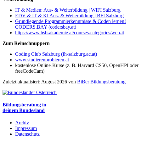
IT & Medien: Aus- & Weiterbildung | WIFI Salzburg
EDV & IT & KI Aus- & Weiterbildung | BFI Salzburg
Grundlegende Programmierkenntnisse & Coden lernen!
CODERS.BAY (codersbay.at)
https://www.hsb-akademie.at/courses-categories/web-it
Zum Reinschnuppern
Coding Club Salzburg (fh-salzburg.ac.at)
www.studierenprobieren.at
kostenlose Online-Kurse (z. B. Harvard CS50, OpenHPI oder
freeCodeCam)
Zuletzt aktualisiert: August 2026 von
BiBer Bildungsberatung
Bildungsberatung in
deinem Bundesland
Archiv
Impressum
Datenschutz