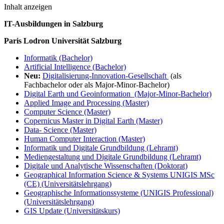
Inhalt anzeigen
IT-Ausbildungen in Salzburg
Paris Lodron Universität Salzburg
Informatik (Bachelor)
Artificial Intelligence (Bachelor)
Neu:
Digitalisierung-Innovation-Gesellschaft
(als
Fachbachelor oder als Major-Minor-Bachelor)
Digital Earth und Geoinformation (Major-Minor-Bachelor)
Applied Image and Processing (Master)
Computer Science (Master)
Copernicus Master in Digital Earth (Master)
Data- Science (Master)
Human Computer Interaction (Master)
Informatik und Digitale Grundbildung (Lehramt)
Mediengestaltung und Digitale Grundbildung (Lehramt)
Digitale und Analytische Wissenschaften (Doktorat)
Geographical Information Science & Systems UNIGIS MSc
(CE) (Universitätslehrgang)
Geographische Informationssysteme (UNIGIS Professional)
(Universitätslehrgang)
GIS Update (Universitätskurs)