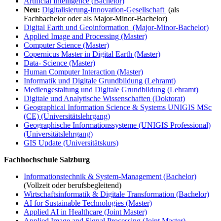
Artificial Intelligence (Bachelor)
Neu:
Digitalisierung-Innovation-Gesellschaft
(als
Fachbachelor oder als Major-Minor-Bachelor)
Digital Earth und Geoinformation (Major-Minor-Bachelor)
Applied Image and Processing (Master)
Computer Science (Master)
Copernicus Master in Digital Earth (Master)
Data- Science (Master)
Human Computer Interaction (Master)
Informatik und Digitale Grundbildung (Lehramt)
Mediengestaltung und Digitale Grundbildung (Lehramt)
Digitale und Analytische Wissenschaften (Doktorat)
Geographical Information Science & Systems UNIGIS MSc
(CE) (Universitätslehrgang)
Geographische Informationssysteme (UNIGIS Professional)
(Universitätslehrgang)
GIS Update (Universitätskurs)
Fachhochschule Salzburg
Informationstechnik & System-Management (Bachelor)
(Vollzeit oder berufsbegleitend)
Wirtschaftsinformatik & Digitale Transformation (Bachelor)
AI for Sustainable Technologies (Master)
Applied AI in Healthcare (Joint Master)
Applied Image and Signal Processing (Joint Master)