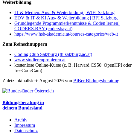
Weiterbildung
IT & Medien: Aus- & Weiterbildung | WIFI Salzburg
EDV & IT & KI Aus- & Weiterbildung | BFI Salzburg
Grundlegende Programmierkenntnisse & Coden lernen!
CODERS.BAY (codersbay.at)
https://www.hsb-akademie.at/courses-categories/web-it
Zum Reinschnuppern
Coding Club Salzburg (fh-salzburg.ac.at)
www.studierenprobieren.at
kostenlose Online-Kurse (z. B. Harvard CS50, OpenHPI oder
freeCodeCam)
Zuletzt aktualisiert: August 2026 von
BiBer Bildungsberatung
Bildungsberatung in
deinem Bundesland
Archiv
Impressum
Datenschutz