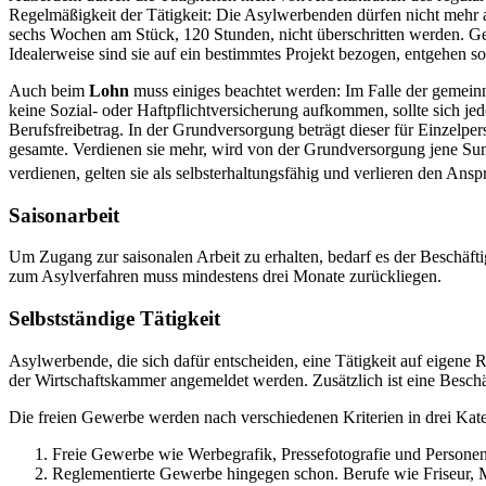
Regelmäßigkeit der Tätigkeit: Die Asylwerbenden dürfen nicht mehr 
sechs Wochen am Stück, 120 Stunden, nicht überschritten werden. Gen
Idealerweise sind sie auf ein bestimmtes Projekt bezogen, entgehen 
Auch beim
Lohn
muss einiges beachtet werden: Im Falle der gemeinn
keine Sozial- oder Haftpflichtversicherung aufkommen, sollte sich 
Berufsfreibetrag. In der Grundversorgung beträgt dieser für Einzelpe
gesamte. Verdienen sie mehr, wird von der Grundversorgung jene Su
verdienen, gelten sie als selbsterhaltungsfähig und verlieren den An
Saisonarbeit
Um Zugang zur saisonalen Arbeit zu erhalten, bedarf es der Beschäf
zum Asylverfahren muss mindestens drei Monate zurückliegen.
Selbstständige Tätigkeit
Asylwerbende, die sich dafür entscheiden, eine Tätigkeit auf eigen
der Wirtschaftskammer angemeldet werden. Zusätzlich ist eine Besc
Die freien Gewerbe werden nach verschiedenen Kriterien in drei Kateg
Freie Gewerbe wie Werbegrafik, Pressefotografie und Persone
Reglementierte Gewerbe hingegen schon. Berufe wie Friseur, M