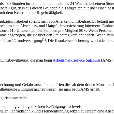
als 480 Stunden im Jahr, und nicht mehr als 24 Wochen bei einem Stun
erell gilt, dass aus diesen Gründen die Tätigkeiten nur über einen b
somit dem Kriterium der Regelmäßigkeit.
ützigen Tätigkeit spricht man von Anerkennungsbeitrag. Er beträgt mei
jedoch um eine Abschluss- und Haftpflichtversicherung kümmern. Dadur
rsonen 110 € monatlich, bei Familien pro Mitglied 80 €. Wenn Personen
mme abgezogen, die sie über den Freibetrag verdient haben. Wenn Per
(1)
spruch auf Grundversorgung
. Die Krankenversicherung wird wie hier
tigungsbewilligung, die man beim
Arbeitsmarktservice Salzburg
(AMS) a
e Rechnung und Gefahr auszuüben, dürfen dies ab dem dritten Monat n
häftigungsbewilligung nachzuweisen, sie man beim AMS erhält.
orien unterteilt:
nbetreuung verlangen keinen Befähigungsnachweis.
aler, Fahrradtechnik und Fremdenführung setzen außerdem eine Ausbil