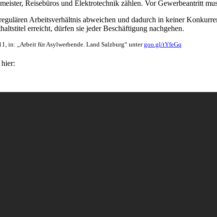
eister, Reisebüros und Elektrotechnik zählen. Vor Gewerbeantritt mus
gulären Arbeitsverhältnis abweichen und dadurch in keiner Konkurrenz
tstitel erreicht, dürfen sie jeder Beschäftigung nachgehen.
11, in: „Arbeit für Asylwerbende. Land Salzburg“ unter
goo.gl/tYfeGq
hier: