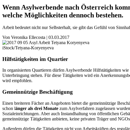
Wenn Asylwerbende nach Österreich komme
welche Möglichkeiten dennoch bestehen.
Arbeit bedeutet nicht nur Selbsterhalt, sie gibt das Gefühl von Sinn
Von
Veronika Ellecosta
|
03.03.2017
iStock/Tetyana-Koryenyeva
Hilfstätigkeiten im Quartier
In organisierten Quartieren dürfen Asylwerbende Hilfstätigkeiten w
Unterbringung stehen. Für diese Tätigkeiten wird ein Anerkennungsb
wird empfohlen.
Gemeinnützige Beschäftigung
Einen breiteren Fächer an Angeboten bietet die gemeinnützige Besc
schon l
änger als drei Monate
zum Asylverfahren zugelassen wurden, 
Sozialeinrichtungen. Aber auch Instandhaltung von öffentlichen Gebäu
gemeinnützige Tätigkeiten anbieten, keine privaten Träger und NGOs
Außerdem dürfen die Tätigkeiten nicht von Arbeitskräften des regulär