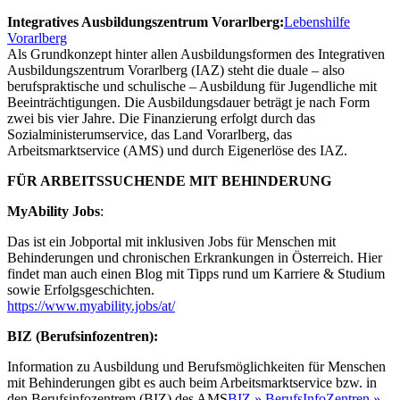
Integratives Ausbildungszentrum Vorarlberg:
Lebenshilfe
Vorarlberg
Als Grundkonzept hinter allen Ausbildungsformen des Integrativen
Ausbildungszentrum Vorarlberg (IAZ) steht die duale – also
berufspraktische und schulische – Ausbildung für Jugendliche mit
Beeinträchtigungen. Die Ausbildungsdauer beträgt je nach Form
zwei bis vier Jahre. Die Finanzierung erfolgt durch das
Sozialministerumservice, das Land Vorarlberg, das
Arbeitsmarktservice (AMS) und durch Eigenerlöse des IAZ.
FÜR ARBEITSSUCHENDE MIT BEHINDERUNG
MyAbility Jobs
:
Das ist ein Jobportal mit inklusiven Jobs für Menschen mit
Behinderungen und chronischen Erkrankungen in Österreich. Hier
findet man auch einen Blog mit Tipps rund um Karriere & Studium
sowie Erfolgsgeschichten.
https://www.myability.jobs/at/
BIZ (Berufsinfozentren):
Information zu Ausbildung und Berufsmöglichkeiten für Menschen
mit Behinderungen gibt es auch beim Arbeitsmarktservice bzw. in
den Berufsinfozentrem (BIZ) des AMS
BIZ » BerufsInfoZentren »