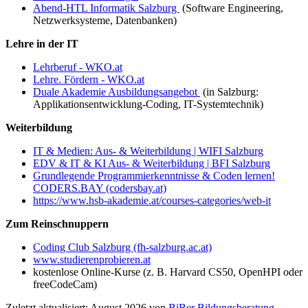
Abend-HTL Informatik Salzburg
(Software Engineering,
Netzwerksysteme, Datenbanken)
Lehre in der IT
Lehrberuf - WKO.at
Lehre. Fördern - WKO.at
Duale Akademie Ausbildungsangebot
(in Salzburg:
Applikationsentwicklung-Coding, IT-Systemtechnik)
Weiterbildung
IT & Medien: Aus- & Weiterbildung | WIFI Salzburg
EDV & IT & KI Aus- & Weiterbildung | BFI Salzburg
Grundlegende Programmierkenntnisse & Coden lernen!
CODERS.BAY (codersbay.at)
https://www.hsb-akademie.at/courses-categories/web-it
Zum Reinschnuppern
Coding Club Salzburg (fh-salzburg.ac.at)
www.studierenprobieren.at
kostenlose Online-Kurse (z. B. Harvard CS50, OpenHPI oder
freeCodeCam)
Zuletzt aktualisiert: August 2026 von
BiBer Bildungsberatung