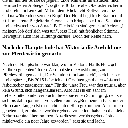
die ihr auf der Straße begegnen. „Die Kameras unterstützen mich
beim sicheren Abbiegen“, sagt die 30 Jahre alte Oberösterreicherin
und dreht am Lenkrad. Mit müdem Blick hebt Rottweilerdame
Chiara währenddessen den Kopf. Der Hund liegt im Fußraum und
ist Hartls treue Begleiterin. Gemeinsam bringen sie Erde, Schotter
und vieles mehr von A nach B. Die beiden sind gerne auf Achse. „In
meinem Job darf sich was tun“, sagt Hartl mit fröhlicher Stimme.
Bewegt ist auch ihre Bildungskarriere. Doch der Reihe nach.
Nach der Hauptschule hat Viktoria die Ausbildung
zur Pferdewirtin gemacht.
Nach der Hauptschule war klar, wohin Viktoria Hartls Herz geht –
zu ihren geliebten Tieren. Also hat sie die Ausbildung zur
Pferdewirtin gemacht. „Die Schule ist im Lambach“, berichtet sie
und ergänzt: „Bis 2015 habe ich auf Gestüten gearbeitet – bis mein
Arbeitgeber zugesperrt hat.“ Für die junge Frau war das traurig, aber
kein Grund, sich hängenzulassen. Also hat sie ein Jahr im
Lebensmittelhandel verbracht, bevor sie einen Schritt ging, den sie
sich bis dahin gar nicht vorstellen konnte. „Bei meinem Papa in der
Firma anzufangen ist mir nicht in den Sinn gekommen. Als er mich
gebeten hat, zumindest vorübergehend zu helfen, habe ich die kleine
Kehrmaschine übernommen. Aus diesem ,vorübergehend‘ sind
mittlerweile ein paar Jahre geworden“, sagt sie und lacht.