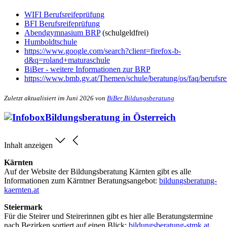
WIFI Berufsreifeprüfung
BFI Berufsreifeprüfung
Abendgymnasium BRP
(schulgeldfrei)
Humboldtschule
https://www.google.com/search?client=firefox-b-
d&q=roland+maturaschule
BiBer - weitere Informationen zur BRP
https://www.bmb.gv.at/Themen/schule/beratung/os/faq/berufsre
Zuletzt aktualisiert im Juni 2026 von
BiBer Bildungsberatung
Bildungsberatung in Österreich
Inhalt anzeigen
Kärnten
Auf der Website der Bildungsberatung Kärnten gibt es alle
Informationen zum Kärntner Beratungsangebot:
bildungsberatung-
kaernten.at
Steiermark
Für die Steirer und Steirerinnen gibt es hier alle Beratungstermine
nach Bezirken sortiert auf einen Blick:
bildungsberatung-stmk.at