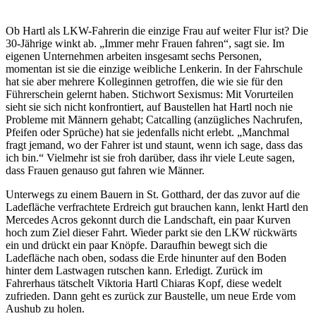
Ob Hartl als LKW-Fahrerin die einzige Frau auf weiter Flur ist? Die
30-Jährige winkt ab. „Immer mehr Frauen fahren“, sagt sie. Im
eigenen Unternehmen arbeiten insgesamt sechs Personen,
momentan ist sie die einzige weibliche Lenkerin. In der Fahrschule
hat sie aber mehrere Kolleginnen getroffen, die wie sie für den
Führerschein gelernt haben. Stichwort Sexismus: Mit Vorurteilen
sieht sie sich nicht konfrontiert, auf Baustellen hat Hartl noch nie
Probleme mit Männern gehabt; Catcalling (anzügliches Nachrufen,
Pfeifen oder Sprüche) hat sie jedenfalls nicht erlebt. „Manchmal
fragt jemand, wo der Fahrer ist und staunt, wenn ich sage, dass das
ich bin.“ Vielmehr ist sie froh darüber, dass ihr viele Leute sagen,
dass Frauen genauso gut fahren wie Männer.
Unterwegs zu einem Bauern in St. Gotthard, der das zuvor auf die
Ladefläche verfrachtete Erdreich gut brauchen kann, lenkt Hartl den
Mercedes Acros gekonnt durch die Landschaft, ein paar Kurven
hoch zum Ziel dieser Fahrt. Wieder parkt sie den LKW rückwärts
ein und drückt ein paar Knöpfe. Daraufhin bewegt sich die
Ladefläche nach oben, sodass die Erde hinunter auf den Boden
hinter dem Lastwagen rutschen kann. Erledigt. Zurück im
Fahrerhaus tätschelt Viktoria Hartl Chiaras Kopf, diese wedelt
zufrieden. Dann geht es zurück zur Baustelle, um neue Erde vom
Aushub zu holen.