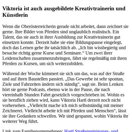
Viktoria ist auch ausgebildete Kreativtrainerin und
Künstlerin
Wenn die Oberösterreicherin gerade nicht arbeitet, dann zeichnet sie
gerne. Ihre Bilder von Pferden sind unglaublich realistisch. Ein
Talent, das sie auch in ihrer Ausbildung zur Kreativtrainerin gut
einsetzen konnte. Derzeit habe sie eine Bildungspause eingelegt,
doch das Lernen gehe ihr tatsächlich ab. „Ich bin wissbegierig und
besuche richtig gerne Kurse und Seminare.“ Um zwei ihrer
Leidenschaften zusammenzubringen, fährt sie regelmäßig mit ihren
Pferden zu Kursen, um sich weiterzubilden.
Während der Woche kümmert sie sich um das, was auf der Straße
und auf ihren Baustellen passiert. „Das Gewerbe ist sehr spontan,
Ziele und Fahrzeiten ändern sich ständig“, sagt sie. Beim Lenken
hört sie gerne Podcasts, ebenso wie in der Pause, die nach
viereinhalb Stunden Fahrt gesetzlich vorgeschrieben ist. Wohin es
sie beruflich ziehen wird, kann Viktoria Hartl derzeit noch nicht
vorhersehen. „Vielleicht mache ich mich selbstständig mit meiner
Zeichnerei. Vielleicht arbeite ich mit Pferden und Menschen“, lässt
sie ihre Gedanken schweifen. Wir sind gespannt, wohin Viktoria ihr
weiterer Weg führt.
Link zum Familienunternehmen:
Hartl Straßenreinigungs- und