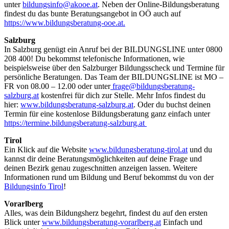
unter
bildungsinfo@akooe.at
. Neben der Online-Bildungsberatung
findest du das bunte Beratungsangebot in OÖ auch auf
https://www.bildungsberatung-ooe.at.
Salzburg
In Salzburg genügt ein Anruf bei der BILDUNGSLINE unter 0800
208 400! Du bekommst telefonische Informationen, wie
beispielsweise über den Salzburger Bildungsscheck und Termine für
persönliche Beratungen. Das Team der BILDUNGSLINE ist MO –
FR von 08.00 – 12.00 oder unter
frage@bildungsberatung-
salzburg.at
kostenfrei für dich zur Stelle. Mehr Infos findest du
hier:
www.bildungsberatung-salzburg.at
. Oder du buchst deinen
Termin für eine kostenlose Bildungsberatung ganz einfach unter
https://termine.bildungsberatung-salzburg.at
Tirol
Ein Klick auf die Website
www.bildungsberatung-tirol.at
und du
kannst dir deine Beratungsmöglichkeiten auf deine Frage und
deinen Bezirk genau zugeschnitten anzeigen lassen. Weitere
Informationen rund um Bildung und Beruf bekommst du von der
Bildungsinfo Tirol
!
Vorarlberg
Alles, was dein Bildungsherz begehrt, findest du auf den ersten
Blick unter
www.bildungsberatung-vorarlberg.at
Einfach und