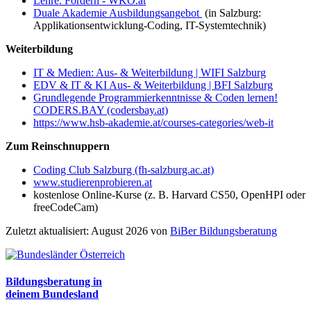
Lehre. Fördern - WKO.at
Duale Akademie Ausbildungsangebot
(in Salzburg:
Applikationsentwicklung-Coding, IT-Systemtechnik)
Weiterbildung
IT & Medien: Aus- & Weiterbildung | WIFI Salzburg
EDV & IT & KI Aus- & Weiterbildung | BFI Salzburg
Grundlegende Programmierkenntnisse & Coden lernen!
CODERS.BAY (codersbay.at)
https://www.hsb-akademie.at/courses-categories/web-it
Zum Reinschnuppern
Coding Club Salzburg (fh-salzburg.ac.at)
www.studierenprobieren.at
kostenlose Online-Kurse (z. B. Harvard CS50, OpenHPI oder
freeCodeCam)
Zuletzt aktualisiert: August 2026 von
BiBer Bildungsberatung
Bildungsberatung in
deinem Bundesland