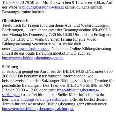
Tel.: 0800 20 79 59 von Mo-Do zwischen 9-12 Uhr erreichbar. Auf
der Website
bildungsberatung-wien.at
kannst du ganz einfach
Beratungstermine buchen.
Oberösterreich
Telefonisch für Fragen rund um deine Aus- und Weiterbildungen,
Förderungen, … erreichbar unter der Beratungshotline 050/6906 3
von Montag bis Donnerstag 7:30 bis 16:00 Uhr und am Freitag von
7:30 bis 13:30 Uhr. Wenn du einen Termin für eine Video-
Bildungsberatung vereinbaren willst, melde dich
unter
bildungsinfo@akooe.at
. Neben der Online-Bildungsberatung
findest du das bunte Beratungsangebot in OÖ auch auf
https://www.bildungsberatung-ooe.at.
Salzburg
In Salzburg genügt ein Anruf bei der BILDUNGSLINE unter 0800
208 400! Du bekommst telefonische Informationen, wie
beispielsweise über den Salzburger Bildungsscheck und Termine für
persönliche Beratungen. Das Team der BILDUNGSLINE ist MO –
FR von 08.00 – 12.00 oder unter
frage@bildungsberatung-
salzburg.at
kostenfrei für dich zur Stelle. Mehr Infos findest du
hier:
www.bildungsberatung-salzburg.at
. Oder du buchst deinen
Termin für eine kostenlose Bildungsberatung ganz einfach unter
https://termine.bildungsberatung-salzburg.at