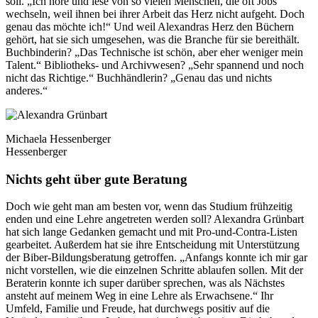
soll. „Ich höre und lese von so vielen Menschen, die oft Jobs
wechseln, weil ihnen bei ihrer Arbeit das Herz nicht aufgeht. Doch
genau das möchte ich!“ Und weil Alexandras Herz den Büchern
gehört, hat sie sich umgesehen, was die Branche für sie bereithält.
Buchbinderin? „Das Technische ist schön, aber eher weniger mein
Talent.“ Bibliotheks- und Archivwesen? „Sehr spannend und noch
nicht das Richtige.“ Buchhändlerin? „Genau das und nichts
anderes.“
Michaela Hessenberger
Hessenberger
Nichts geht über gute Beratung
Doch wie geht man am besten vor, wenn das Studium frühzeitig
enden und eine Lehre angetreten werden soll? Alexandra Grünbart
hat sich lange Gedanken gemacht und mit Pro-und-Contra-Listen
gearbeitet. Außerdem hat sie ihre Entscheidung mit Unterstützung
der Biber-Bildungsberatung getroffen. „Anfangs konnte ich mir gar
nicht vorstellen, wie die einzelnen Schritte ablaufen sollen. Mit der
Beraterin konnte ich super darüber sprechen, was als Nächstes
ansteht auf meinem Weg in eine Lehre als Erwachsene.“ Ihr
Umfeld, Familie und Freude, hat durchwegs positiv auf die