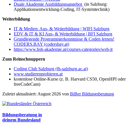
Duale Akademie Ausbildungsangebot
(in Salzburg:
Applikationsentwicklung-Coding, IT-Systemtechnik)
Weiterbildung
IT & Medien: Aus- & Weiterbildung | WIFI Salzburg
EDV & IT & KI Aus- & Weiterbildung | BFI Salzburg
Grundlegende Programmierkenntnisse & Coden lernen!
CODERS.BAY (codersbay.at)
https://www.hsb-akademie.at/courses-categories/web-it
Zum Reinschnuppern
Coding Club Salzburg (fh-salzburg.ac.at)
www.studierenprobieren.at
kostenlose Online-Kurse (z. B. Harvard CS50, OpenHPI oder
freeCodeCam)
Zuletzt aktualisiert: August 2026 von
BiBer Bildungsberatung
Bildungsberatung in
deinem Bundesland