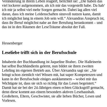
Veränderung in ihrem Leben reagiert, berichtet sie: „Die haben das
viel lockerer aufgenommen, als ich mir das vorgestellt habe. Da hab‘
ich mir ja selbst viel mehr Sorgen gemacht. Dabei lag allen viel
daran, dass ich meine Leidenschaften sinnvoll nutzen kann, damit
ich möglichst lang in einem Job sein will.“ Alexandras Anspruch ist,
dass ihr Beruf möglichst nahe an ihre Berufung herankommt – und
das ist in den Räumen der LeseTräume absolut der Fall.
Hessenberger
Leseliebe trifft sich in der Berufsschule
Inhaberin der Buchhandlung ist Jaqueline Brabec. Die Halleinerin
hat selbst Buchhändlerin gelernt, nun bildet sie ihren zweiten
Lehrling im eigenen Betrieb aus. Über Alexandra sagt sie: „Sie
bringt schon ziemlich viel Wissen mit, hat super Kompetenzen und
kann in der Berufsschule einiges ausklammern – wobei mir das
Wichtigste ist, dass sie sich so richtig für das Lesen begeistert.“
Damit hat sie bei der 24-Jährigen einen echten Glücksgriff gemacht,
denn diese kommt aus einem besonders aktiven Lesehaushalt.
Großeltern, Eltern, Geschwister, sie alle lieben Bücher, Lesen und
Vorlesen.