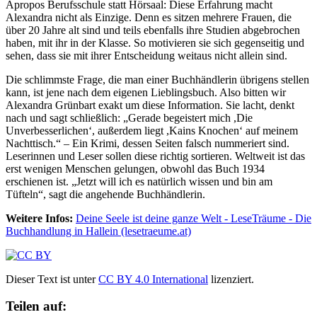
Apropos Berufsschule statt Hörsaal: Diese Erfahrung macht
Alexandra nicht als Einzige. Denn es sitzen mehrere Frauen, die
über 20 Jahre alt sind und teils ebenfalls ihre Studien abgebrochen
haben, mit ihr in der Klasse. So motivieren sie sich gegenseitig und
sehen, dass sie mit ihrer Entscheidung weitaus nicht allein sind.
Die schlimmste Frage, die man einer Buchhändlerin übrigens stellen
kann, ist jene nach dem eigenen Lieblingsbuch. Also bitten wir
Alexandra Grünbart exakt um diese Information. Sie lacht, denkt
nach und sagt schließlich: „Gerade begeistert mich ,Die
Unverbesserlichen‘, außerdem liegt ,Kains Knochen‘ auf meinem
Nachttisch.“ – Ein Krimi, dessen Seiten falsch nummeriert sind.
Leserinnen und Leser sollen diese richtig sortieren. Weltweit ist das
erst wenigen Menschen gelungen, obwohl das Buch 1934
erschienen ist. „Jetzt will ich es natürlich wissen und bin am
Tüfteln“, sagt die angehende Buchhändlerin.
Weitere Infos:
Deine Seele ist deine ganze Welt - LeseTräume - Die
Buchhandlung in Hallein (lesetraeume.at)
Dieser Text ist unter
CC BY 4.0 International
lizenziert.
Teilen auf: