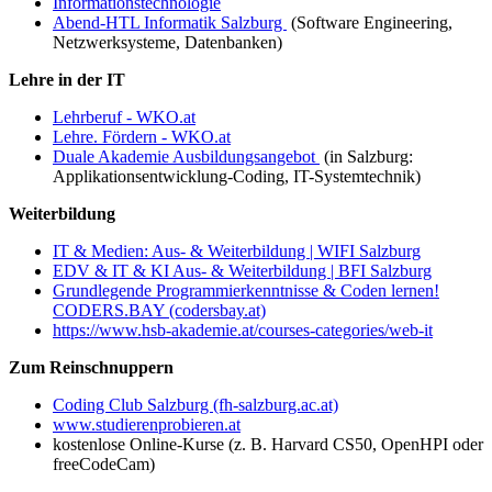
Informationstechnologie
Abend-HTL Informatik Salzburg
(Software Engineering,
Netzwerksysteme, Datenbanken)
Lehre in der IT
Lehrberuf - WKO.at
Lehre. Fördern - WKO.at
Duale Akademie Ausbildungsangebot
(in Salzburg:
Applikationsentwicklung-Coding, IT-Systemtechnik)
Weiterbildung
IT & Medien: Aus- & Weiterbildung | WIFI Salzburg
EDV & IT & KI Aus- & Weiterbildung | BFI Salzburg
Grundlegende Programmierkenntnisse & Coden lernen!
CODERS.BAY (codersbay.at)
https://www.hsb-akademie.at/courses-categories/web-it
Zum Reinschnuppern
Coding Club Salzburg (fh-salzburg.ac.at)
www.studierenprobieren.at
kostenlose Online-Kurse (z. B. Harvard CS50, OpenHPI oder
freeCodeCam)