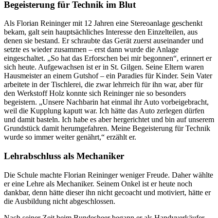
Begeisterung für Technik im Blut
Als Florian Reininger mit 12 Jahren eine Stereoanlage geschenkt
bekam, galt sein hauptsächliches Interesse den Einzelteilen, aus
denen sie bestand. Er schraubte das Gerät zuerst auseinander und
setzte es wieder zusammen – erst dann wurde die Anlage
eingeschaltet. „So hat das Erforschen bei mir begonnen“, erinnert er
sich heute. Aufgewachsen ist er in St. Gilgen. Seine Eltern waren
Hausmeister an einem Gutshof – ein Paradies für Kinder. Sein Vater
arbeitete in der Tischlerei, die zwar lehrreich für ihn war, aber für
den Werkstoff Holz konnte sich Reininger nie so besonders
begeistern. „Unsere Nachbarin hat einmal ihr Auto vorbeigebracht,
weil die Kupplung kaputt war. Ich hätte das Auto zerlegen dürfen
und damit basteln. Ich habe es aber hergerichtet und bin auf unserem
Grundstück damit herumgefahren. Meine Begeisterung für Technik
wurde so immer weiter genährt,“ erzählt er.
Lehrabschluss als Mechaniker
Die Schule machte Florian Reininger weniger Freude. Daher wählte
er eine Lehre als Mechaniker. Seinem Onkel ist er heute noch
dankbar, denn hätte dieser ihn nicht gecoacht und motiviert, hätte er
die Ausbildung nicht abgeschlossen.
Nach seiner Zeit beim Bundesheer begann er als Handyverkäufer