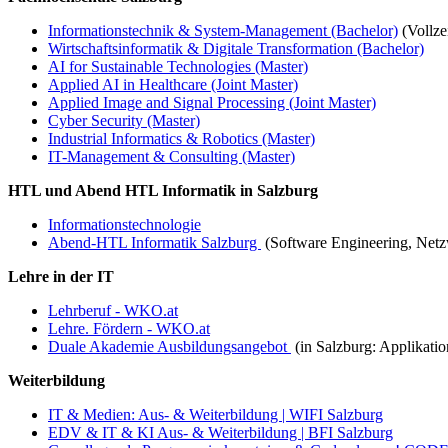
Informationstechnik & System-Management (Bachelor)
(Vollze
Wirtschaftsinformatik & Digitale Transformation (Bachelor)
AI for Sustainable Technologies (Master)
Applied AI in Healthcare (Joint Master)
Applied Image and Signal Processing (Joint Master)
Cyber Security (Master)
Industrial Informatics & Robotics (Master)
IT-Management & Consulting (Master)
HTL und Abend HTL Informatik in Salzburg
Informationstechnologie
Abend-HTL Informatik Salzburg
(Software Engineering, Net
Lehre in der IT
Lehrberuf - WKO.at
Lehre. Fördern - WKO.at
Duale Akademie Ausbildungsangebot
(in Salzburg: Applikati
Weiterbildung
IT & Medien: Aus- & Weiterbildung | WIFI Salzburg
EDV & IT & KI Aus- & Weiterbildung | BFI Salzburg