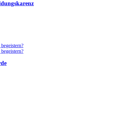
ildungskarenz
rde