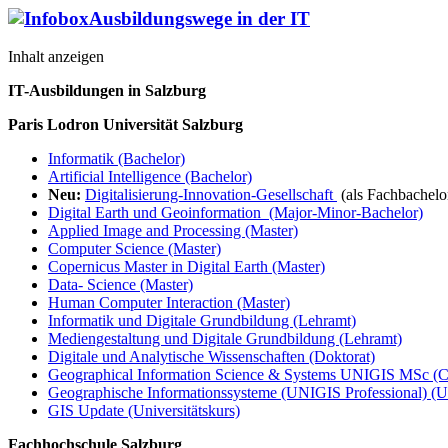
Ausbildungswege in der IT
Inhalt anzeigen
IT-Ausbildungen in Salzburg
Paris Lodron Universität Salzburg
Informatik (Bachelor)
Artificial Intelligence (Bachelor)
Neu:
Digitalisierung-Innovation-Gesellschaft
(als Fachbachelo
Digital Earth und Geoinformation (Major-Minor-Bachelor)
Applied Image and Processing (Master)
Computer Science (Master)
Copernicus Master in Digital Earth (Master)
Data- Science (Master)
Human Computer Interaction (Master)
Informatik und Digitale Grundbildung (Lehramt)
Mediengestaltung und Digitale Grundbildung (Lehramt)
Digitale und Analytische Wissenschaften (Doktorat)
Geographical Information Science & Systems UNIGIS MSc (CE
Geographische Informationssysteme (UNIGIS Professional) (Un
GIS Update (Universitätskurs)
Fachhochschule Salzburg