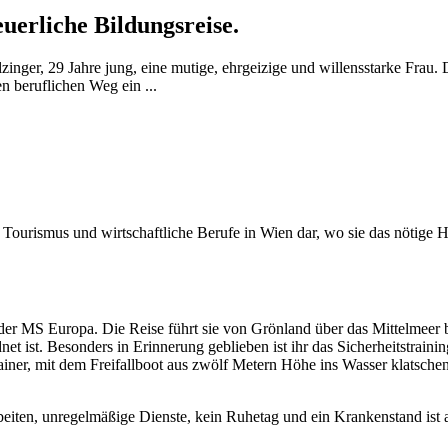
euerliche Bildungsreise.
lzinger, 29 Jahre jung, eine mutige, ehrgeizige und willensstarke Frau. 
n beruflichen Weg ein ...
ür Tourismus und wirtschaftliche Berufe in Wien dar, wo sie das nötige 
 der MS Europa. Die Reise führt sie von Grönland über das Mittelmeer 
dnet ist. Besonders in Erinnerung geblieben ist ihr das Sicherheitstra
ner, mit dem Freifallboot aus zwölf Metern Höhe ins Wasser klatschen 
eiten, unregelmäßige Dienste, kein Ruhetag und ein Krankenstand ist a