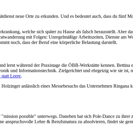
tdienst neue Orte zu erkunden. Und es bedeutet auch, dass du fünf Mon
 Erkrankung, welche sich später zu Hause als falsch herausstellt. Aber
ratwanderung mit Folgen: Unregelmäßige Arbeitszeiten, Dienste am Woc
mmt noch, dass der Beruf eine körperliche Belastung darstellt.
nd lernt während der Praxistage die ÖBB-Werkstätte kennen. Bettina ent
ronik und Informationstechnik. Zielgerichtet und ehrgeizig wie sie is
 statt Leere
.
ina Holzinger anlässlich eines Messebesuchs das Unternehmen Ringana ke
uf "mission possible" unterwegs. Daneben hat sich Pole-Dance zu ihrer zw
ne anspruchsvolle Lehre & Berufsmatura zu absolvieren, findet sie gen