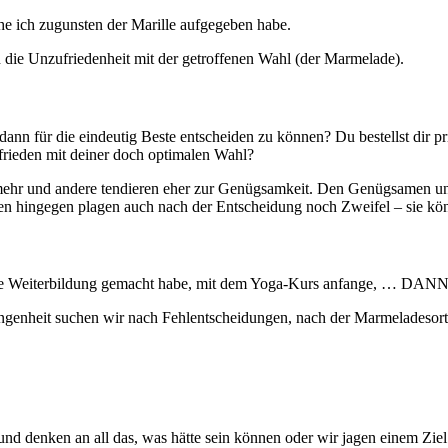
he ich zugunsten der Marille aufgegeben habe.
h die Unzufriedenheit mit der getroffenen Wahl (der Marmelade).
ann für die eindeutig Beste entscheiden zu können? Du bestellst dir pr
ufrieden mit deiner doch optimalen Wahl?
 mehr und andere tendieren eher zur Genügsamkeit. Den Genügsamen un
nnen hingegen plagen auch nach der Entscheidung noch Zweifel – sie kö
t die Weiterbildung gemacht habe, mit dem Yoga-Kurs anfange, … DANN 
angenheit suchen wir nach Fehlentscheidungen, nach der Marmeladesort
 und denken an all das, was hätte sein können oder wir jagen einem Zi