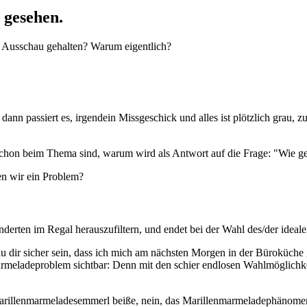
h gesehen.
 Ausschau gehalten? Warum eigentlich?
d dann passiert es, irgendein Missgeschick und alles ist plötzlich grau,
on beim Thema sind, warum wird als Antwort auf die Frage: "Wie geh
n wir ein Problem?
nderten im Regal herauszufiltern, und endet bei der Wahl des/der ide
u dir sicher sein, dass ich mich am nächsten Morgen in der Büroküche
rmeladeproblem sichtbar: Denn mit den schier endlosen Wahlmöglichkei
Marillenmarmeladesemmerl beiße, nein, das Marillenmarmeladephänomen