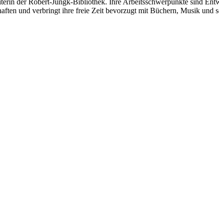
iterin der Robert-Jungk-Bibliothek. Ihre Arbeitsschwerpunkte sind Ent
aften und verbringt ihre freie Zeit bevorzugt mit Büchern, Musik und se