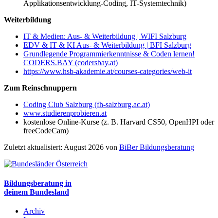
Applikationsentwicklung-Coding, IT-Systemtechnik)
Weiterbildung
IT & Medien: Aus- & Weiterbildung | WIFI Salzburg
EDV & IT & KI Aus- & Weiterbildung | BFI Salzburg
Grundlegende Programmierkenntnisse & Coden lernen!
CODERS.BAY (codersbay.at)
https://www.hsb-akademie.at/courses-categories/web-it
Zum Reinschnuppern
Coding Club Salzburg (fh-salzburg.ac.at)
www.studierenprobieren.at
kostenlose Online-Kurse (z. B. Harvard CS50, OpenHPI oder
freeCodeCam)
Zuletzt aktualisiert: August 2026 von
BiBer Bildungsberatung
Bildungsberatung in
deinem Bundesland
Archiv