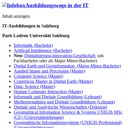
Ausbildungswege in der IT
Inhalt anzeigen
IT-Ausbildungen in Salzburg
Paris Lodron Universität Salzburg
Informatik (Bachelor)
Artificial Intelligence (Bachelor)
Neu:
Digitalisierung-Innovation-Gesellschaft
(als
Fachbachelor oder als Major-Minor-Bachelor)
Digital Earth und Geoinformation (Major-Minor-Bachelor)
Applied Image and Processing (Master)
Computer Science (Master)
Copernicus Master in Digital Earth (Master)
Data- Science (Master)
Human Computer Interaction (Master)
Informatik und Digitale Grundbildung (Lehramt)
Mediengestaltung und Digitale Grundbildung (Lehramt)
Digitale und Analytische Wissenschaften (Doktorat)
Geographical Information Science & Systems UNIGIS MSc
(CE) (Universitätslehrgang)
Geographische Informationssysteme (UNIGIS Professional)
(Universitätslehrgang)