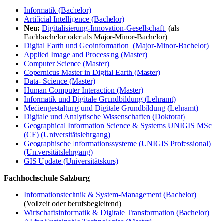
Informatik (Bachelor)
Artificial Intelligence (Bachelor)
Neu:
Digitalisierung-Innovation-Gesellschaft
(als
Fachbachelor oder als Major-Minor-Bachelor)
Digital Earth und Geoinformation (Major-Minor-Bachelor)
Applied Image and Processing (Master)
Computer Science (Master)
Copernicus Master in Digital Earth (Master)
Data- Science (Master)
Human Computer Interaction (Master)
Informatik und Digitale Grundbildung (Lehramt)
Mediengestaltung und Digitale Grundbildung (Lehramt)
Digitale und Analytische Wissenschaften (Doktorat)
Geographical Information Science & Systems UNIGIS MSc
(CE) (Universitätslehrgang)
Geographische Informationssysteme (UNIGIS Professional)
(Universitätslehrgang)
GIS Update (Universitätskurs)
Fachhochschule Salzburg
Informationstechnik & System-Management (Bachelor)
(Vollzeit oder berufsbegleitend)
Wirtschaftsinformatik & Digitale Transformation (Bachelor)