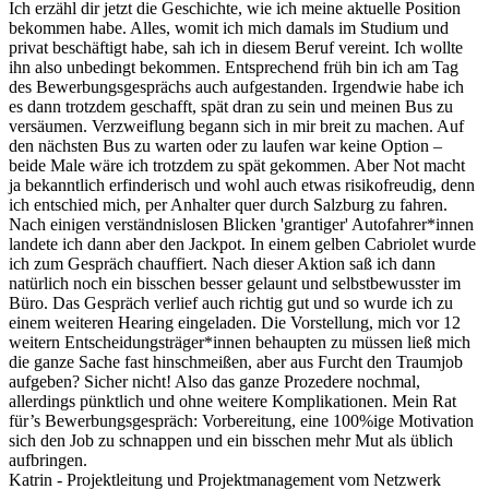
Ich erzähl dir jetzt die Geschichte, wie ich meine aktuelle Position
bekommen habe. Alles, womit ich mich damals im Studium und
privat beschäftigt habe, sah ich in diesem Beruf vereint. Ich wollte
ihn also unbedingt bekommen. Entsprechend früh bin ich am Tag
des Bewerbungsgesprächs auch aufgestanden. Irgendwie habe ich
es dann trotzdem geschafft, spät dran zu sein und meinen Bus zu
versäumen. Verzweiflung begann sich in mir breit zu machen. Auf
den nächsten Bus zu warten oder zu laufen war keine Option –
beide Male wäre ich trotzdem zu spät gekommen. Aber Not macht
ja bekanntlich erfinderisch und wohl auch etwas risikofreudig, denn
ich entschied mich, per Anhalter quer durch Salzburg zu fahren.
Nach einigen verständnislosen Blicken 'grantiger' Autofahrer*innen
landete ich dann aber den Jackpot. In einem gelben Cabriolet wurde
ich zum Gespräch chauffiert. Nach dieser Aktion saß ich dann
natürlich noch ein bisschen besser gelaunt und selbstbewusster im
Büro. Das Gespräch verlief auch richtig gut und so wurde ich zu
einem weiteren Hearing eingeladen. Die Vorstellung, mich vor 12
weitern Entscheidungsträger*innen behaupten zu müssen ließ mich
die ganze Sache fast hinschmeißen, aber aus Furcht den Traumjob
aufgeben? Sicher nicht! Also das ganze Prozedere nochmal,
allerdings pünktlich und ohne weitere Komplikationen. Mein Rat
für’s Bewerbungsgespräch: Vorbereitung, eine 100%ige Motivation
sich den Job zu schnappen und ein bisschen mehr Mut als üblich
aufbringen.
Katrin - Projektleitung und Projektmanagement vom Netzwerk