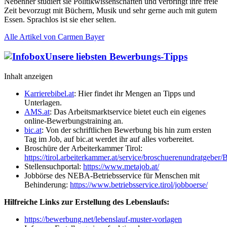
Nebenher studiert sie Politikwissenschaften und verbringt ihre freie
Zeit bevorzugt mit Büchern, Musik und sehr gerne auch mit gutem
Essen. Sprachlos ist sie eher selten.
Alle Artikel von Carmen Bayer
Unsere liebsten Bewerbungs-Tipps
Inhalt anzeigen
Karrierebibel.at
: Hier findet ihr Mengen an Tipps und
Unterlagen.
AMS.at
: Das Arbeitsmarktservice bietet euch ein eigenes
online-Bewerbungstraining an.
bic.at
: Von der schriftlichen Bewerbung bis hin zum ersten
Tag im Job, auf bic.at werdet ihr auf alles vorbereitet.
Broschüre der Arbeiterkammer Tirol:
https://tirol.arbeiterkammer.at/service/broschuerenundratgebe
Stellensuchportal:
https://www.metajob.at/
Jobbörse des NEBA-Betriebsservice für Menschen mit
Behinderung:
https://www.betriebsservice.tirol/jobboerse/
Hilfreiche Links zur Erstellung des Lebenslaufs:
https://bewerbung.net/lebenslauf-muster-vorlagen