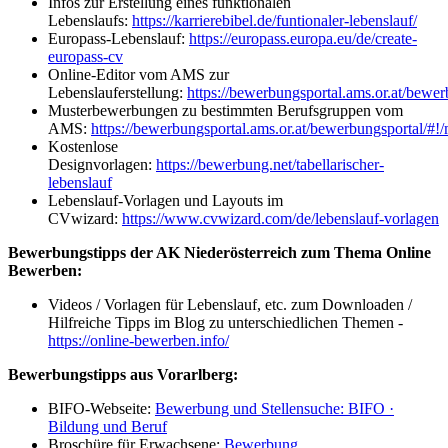
Infos zur Erstellung eines funktionalen
Lebenslaufs:
https://karrierebibel.de/funtionaler-lebenslauf/
Europass-Lebenslauf:
https://europass.europa.eu/de/create-
europass-cv
Online-Editor vom AMS zur
Lebenslauferstellung:
https://bewerbungsportal.ams.or.at/bewer
Musterbewerbungen zu bestimmten Berufsgruppen vom
AMS:
https://bewerbungsportal.ams.or.at/bewerbungsportal/#
Kostenlose
Designvorlagen:
https://bewerbung.net/tabellarischer-
lebenslauf
Lebenslauf-Vorlagen und Layouts im
CVwizard:
https://www.cvwizard.com/de/lebenslauf-vorlagen
Bewerbungstipps der AK Niederösterreich zum Thema Online
Bewerben:
Videos / Vorlagen für Lebenslauf, etc. zum Downloaden /
Hilfreiche Tipps im Blog zu unterschiedlichen Themen -
https://online-bewerben.info/
Bewerbungstipps aus Vorarlberg:
BIFO-Webseite:
Bewerbung und Stellensuche: BIFO ·
Bildung und Beruf
Broschüre für Erwachsene:
Bewerbung