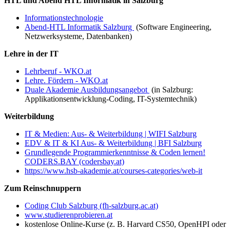
HTL und Abend HTL Informatik in Salzburg
Informationstechnologie
Abend-HTL Informatik Salzburg
(Software Engineering,
Netzwerksysteme, Datenbanken)
Lehre in der IT
Lehrberuf - WKO.at
Lehre. Fördern - WKO.at
Duale Akademie Ausbildungsangebot
(in Salzburg:
Applikationsentwicklung-Coding, IT-Systemtechnik)
Weiterbildung
IT & Medien: Aus- & Weiterbildung | WIFI Salzburg
EDV & IT & KI Aus- & Weiterbildung | BFI Salzburg
Grundlegende Programmierkenntnisse & Coden lernen!
CODERS.BAY (codersbay.at)
https://www.hsb-akademie.at/courses-categories/web-it
Zum Reinschnuppern
Coding Club Salzburg (fh-salzburg.ac.at)
www.studierenprobieren.at
kostenlose Online-Kurse (z. B. Harvard CS50, OpenHPI oder