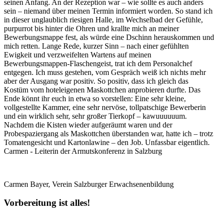
seinen Anfang. An der Rezeption war – wie sollte es auch anders
sein – niemand über meinen Termin informiert worden. So stand ich
in dieser unglaublich riesigen Halle, im Wechselbad der Gefühle,
purpurrot bis hinter die Ohren und krallte mich an meiner
Bewerbungsmappe fest, als würde eine Dschinn herauskommen und
mich retten. Lange Rede, kurzer Sinn – nach einer gefühlten
Ewigkeit und verzweifelten Wartens auf meinen
Bewerbungsmappen-Flaschengeist, trat ich dem Personalchef
entgegen. Ich muss gestehen, vom Gespräch weiß ich nichts mehr
aber der Ausgang war positiv. So positiv, dass ich gleich das
Kostüm vom hoteleigenen Maskottchen anprobieren durfte. Das
Ende könnt ihr euch in etwa so vorstellen: Eine sehr kleine,
vollgestellte Kammer, eine sehr nervöse, tollpatschige Bewerberin
und ein wirklich sehr, sehr großer Tierkopf – kawuuuuuum.
Nachdem die Kisten wieder aufgeräumt waren und der
Probespaziergang als Maskottchen überstanden war, hatte ich – trotz
Tomatengesicht und Kartonlawine – den Job. Unfassbar eigentlich.
Carmen - Leiterin der Armutskonferenz in Salzburg
Carmen Bayer, Verein Salzburger Erwachsenenbildung
Vorbereitung ist alles!