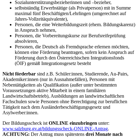
Sozialunterstützungsbezieherinnen und –bezieher,
selbstständig Erwerbstätige (als Privatperson) mit in Summe
maximal fünf Beschäftigten/Lehrlingen (umgerechnet auf
Jahres-Vollzeitäquivalente),
Personen, die eine Weiterbildungszeit (ehem. Bildungskarenz)
in Anspruch nehmen,
Personen, die Vorbereitungskurse zur Berufsreifeprüfung
absolvieren,
Personen, die Deutsch als Fremdsprache erlernen möchten,
können eine Förderung beantragen, sofern kein Anspruch auf
Förderung durch den Österreichischen Integrationsfonds
(ÖIF) gemäß Integrationsgesetz besteht
Nicht förderbar
sind z.B. Schüler:innen, Studierende, Au-Pairs,
Akademiker:innen (nur in Ausnahmefällen), Personen mit
Nebentätigkeiten als Qualifikation (außer unter bestimmten
Voraussetzungen aktive Mitarbeit in einem familiären
Landwirtschaftsbetrieb), Ausbildungen an landwirtschaftlichen
Fachschulen sowie Personen ohne Berechtigung zur beruflichen
Tätigkeit nach dem Ausländerbeschäftigungsgesetz und
Asylwerber:innen.
Der Bildungsscheck ist
ONLINE einzubringen
unter:
www.salzburg.gv.at/bildungsscheck-ONLINE-Antrag
.
ACHTUNG:
Der Antrag muss spätestens
drei Monate nach