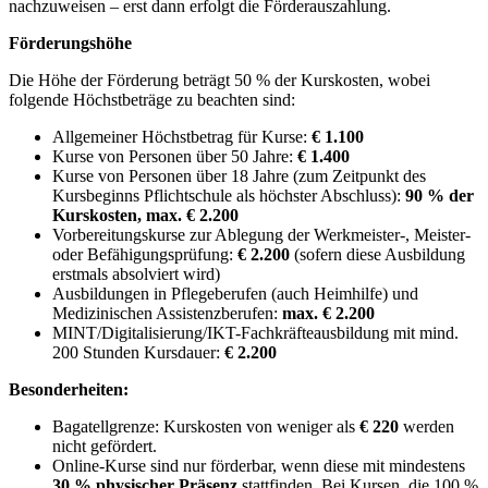
nachzuweisen – erst dann erfolgt die Förderauszahlung.
Förderungshöhe
Die Höhe der Förderung beträgt 50 % der Kurskosten, wobei
folgende Höchstbeträge zu beachten sind:
Allgemeiner Höchstbetrag für Kurse:
€ 1.100
Kurse von Personen über 50 Jahre:
€ 1.400
Kurse von Personen über 18 Jahre (zum Zeitpunkt des
Kursbeginns Pflichtschule als höchster Abschluss):
90 % der
Kurskosten, max. € 2.200
Vorbereitungskurse zur Ablegung der Werkmeister-, Meister-
oder Befähigungsprüfung:
€ 2.200
(sofern diese Ausbildung
erstmals absolviert wird)
Ausbildungen in Pflegeberufen (auch Heimhilfe) und
Medizinischen Assistenzberufen:
max. € 2.200
MINT/Digitalisierung/IKT-Fachkräfteausbildung mit mind.
200 Stunden Kursdauer:
€ 2.200
Besonderheiten:
Bagatellgrenze: Kurskosten von weniger als
€ 220
werden
nicht gefördert.
Online-Kurse sind nur förderbar, wenn diese mit mindestens
30 % physischer Präsenz
stattfinden. Bei Kursen, die 100 %