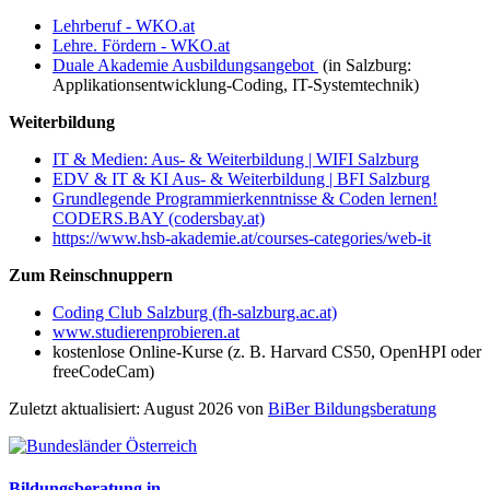
Lehrberuf - WKO.at
Lehre. Fördern - WKO.at
Duale Akademie Ausbildungsangebot
(in Salzburg:
Applikationsentwicklung-Coding, IT-Systemtechnik)
Weiterbildung
IT & Medien: Aus- & Weiterbildung | WIFI Salzburg
EDV & IT & KI Aus- & Weiterbildung | BFI Salzburg
Grundlegende Programmierkenntnisse & Coden lernen!
CODERS.BAY (codersbay.at)
https://www.hsb-akademie.at/courses-categories/web-it
Zum Reinschnuppern
Coding Club Salzburg (fh-salzburg.ac.at)
www.studierenprobieren.at
kostenlose Online-Kurse (z. B. Harvard CS50, OpenHPI oder
freeCodeCam)
Zuletzt aktualisiert: August 2026 von
BiBer Bildungsberatung
Bildungsberatung in