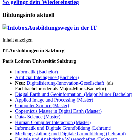
So gelingt dein Wiedereinstieg
Bildungsinfo aktuell
Ausbildungswege in der IT
Inhalt anzeigen
IT-Ausbildungen in Salzburg
Paris Lodron Universität Salzburg
Informatik (Bachelor)
Artificial Intelligence (Bachelor)
Neu:
Digitalisierung-Innovation-Gesellschaft
(als
Fachbachelor oder als Major-Minor-Bachelor)
Digital Earth und Geoinformation (Major-Minor-Bachelor)
Applied Image and Processing (Master)
Computer Science (Master)
Copernicus Master in Digital Earth (Master)
Data- Science (Master)
Human Computer Interaction (Master)
Informatik und Digitale Grundbildung (Lehramt)
Mediengestaltung und Digitale Grundbildung (Lehramt)
Digitale und Analytische Wissenschaften (Doktorat)