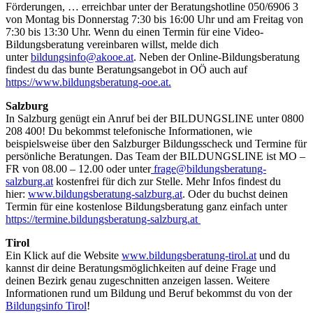
Förderungen, … erreichbar unter der Beratungshotline 050/6906 3
von Montag bis Donnerstag 7:30 bis 16:00 Uhr und am Freitag von
7:30 bis 13:30 Uhr. Wenn du einen Termin für eine Video-
Bildungsberatung vereinbaren willst, melde dich
unter
bildungsinfo@akooe.at
. Neben der Online-Bildungsberatung
findest du das bunte Beratungsangebot in OÖ auch auf
https://www.bildungsberatung-ooe.at.
Salzburg
In Salzburg genügt ein Anruf bei der BILDUNGSLINE unter 0800
208 400! Du bekommst telefonische Informationen, wie
beispielsweise über den Salzburger Bildungsscheck und Termine für
persönliche Beratungen. Das Team der BILDUNGSLINE ist MO –
FR von 08.00 – 12.00 oder unter
frage@bildungsberatung-
salzburg.at
kostenfrei für dich zur Stelle. Mehr Infos findest du
hier:
www.bildungsberatung-salzburg.at
. Oder du buchst deinen
Termin für eine kostenlose Bildungsberatung ganz einfach unter
https://termine.bildungsberatung-salzburg.at
Tirol
Ein Klick auf die Website
www.bildungsberatung-tirol.at
und du
kannst dir deine Beratungsmöglichkeiten auf deine Frage und
deinen Bezirk genau zugeschnitten anzeigen lassen. Weitere
Informationen rund um Bildung und Beruf bekommst du von der
Bildungsinfo Tirol
!