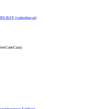
RS.BAY (codersbay.at)
 freeCodeCam)