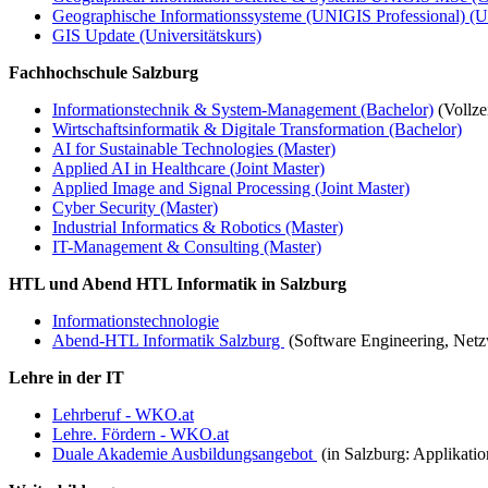
Geographische Informationssysteme (UNIGIS Professional) (Un
GIS Update (Universitätskurs)
Fachhochschule Salzburg
Informationstechnik & System-Management (Bachelor)
(Vollze
Wirtschaftsinformatik & Digitale Transformation (Bachelor)
AI for Sustainable Technologies (Master)
Applied AI in Healthcare (Joint Master)
Applied Image and Signal Processing (Joint Master)
Cyber Security (Master)
Industrial Informatics & Robotics (Master)
IT-Management & Consulting (Master)
HTL und Abend HTL Informatik in Salzburg
Informationstechnologie
Abend-HTL Informatik Salzburg
(Software Engineering, Net
Lehre in der IT
Lehrberuf - WKO.at
Lehre. Fördern - WKO.at
Duale Akademie Ausbildungsangebot
(in Salzburg: Applikati