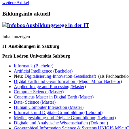
weitere Artikel
Bildungsinfo aktuell
Ausbildungswege in der IT
Inhalt anzeigen
IT-Ausbildungen in Salzburg
Paris Lodron Universität Salzburg
Informatik (Bachelor)
Artificial Intelligence (Bachelor)
Neu:
Digitalisierung-Innovation-Gesellschaft
(als Fachbachelo
Digital Earth und Geoinformation (Major-Minor-Bachelor)
Applied Image and Processing (Master)
Computer Science (Master)
Copernicus Master in Digital Earth (Master)
Data- Science (Master)
Human Computer Interaction (Master)
Informatik und Digitale Grundbildung (Lehramt)
Mediengestaltung und Digitale Grundbildung (Lehramt)
Digitale und Analytische Wissenschaften (Doktorat)
Geographical Information Science & Systems UNIGIS MSc (CE