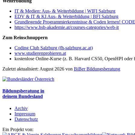
Weiterbildung
IT & Medien: Aus- & Weiterbildung | WIFI Salzburg
EDV & IT & KI Aus- & Weiterbildung | BFI Salzburg
Grundlegende Programmierkenntnisse & Coden lernen! CODE
https://www.hsb-akademie.at/courses-categories/web-it
Zum Reinschnuppern
Coding Club Salzburg (fh-salzburg.ac.at)
www.studierenprobieren.at
kostenlose Online-Kurse (z. B. Harvard CS50, OpenHPI oder
Zuletzt aktualisiert: August 2026 von
BiBer Bildungsberatung
Bildungsberatung in
deinem Bundesland
Archiv
Impressum
Datenschutz
Ein Projekt von: